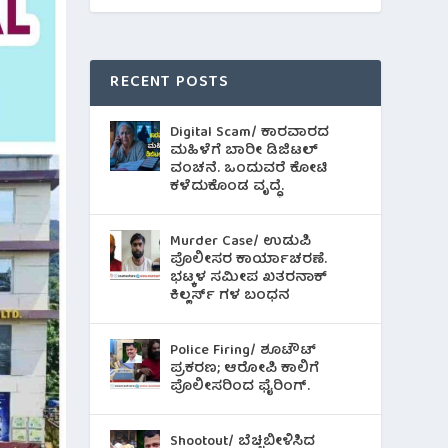
RECENT POSTS
Digital Scam/ ಕಾರವಾರದ
ಮಹಿಳೆಗೆ ಬಾರೀ ಡಿಜಿಟಲ್
ವಂಚನೆ. ಒಂದುವರೆ ಕೋಟಿ
ಕಳೆದುಕೊಂಡ ವೃದ್ಧೆ.
Murder Case/ ಉಡುಪಿ
ಪೊಲೀಸರ ಕಾರ್ಯಾಚರಣೆ.
ಭಟ್ಕಳ ಸಮೀಪ ಖತರನಾಕ್
ಕಿಲ್ಲರ್ಸ್ ಗಳ ಬಂಧನ
Police Firing/ ಶೂಟೌಟ್
ಪ್ರಕರಣ; ಆರೋಪಿ ಕಾಲಿಗೆ
ಪೊಲೀಸರಿಂದ ಫೈರಿಂಗ್.
Shootout/ ಬೆಚ್ಚಿಬೀಳಿಸಿದ