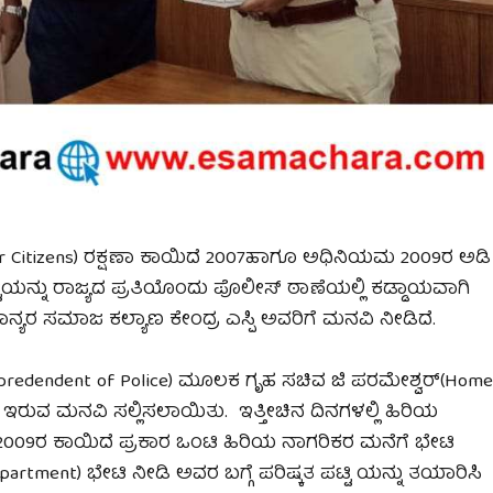
ior Citizens) ರಕ್ಷಣಾ ಕಾಯಿದೆ 2007ಹಾಗೂ ಅಧಿನಿಯಮ 2009ರ ಅಡಿ
ಟ್ಟಿಯನ್ನು ರಾಜ್ಯದ ಪ್ರತಿಯೊಂದು ಪೊಲೀಸ್ ಠಾಣೆಯಲ್ಲಿ ಕಡ್ಡಾಯವಾಗಿ
ರ ಸಮಾಜ ಕಲ್ಯಾಣ ಕೇಂದ್ರ ಎಸ್ಪಿ ಅವರಿಗೆ ಮನವಿ ನೀಡಿದೆ.
Supredendent of Police) ಮೂಲಕ ಗೃಹ ಸಚಿವ ಜಿ ಪರಮೇಶ್ವರ್(Hom
 ಇರುವ ಮನವಿ ಸಲ್ಲಿಸಲಾಯಿತು. ಇತ್ತೀಚಿನ ದಿನಗಳಲ್ಲಿ ಹಿರಿಯ
ೆ. 2009ರ ಕಾಯಿದೆ ಪ್ರಕಾರ ಒಂಟಿ ಹಿರಿಯ ನಾಗರಿಕರ ಮನೆಗೆ ಭೇಟಿ
tment) ಭೇಟಿ ನೀಡಿ ಅವರ ಬಗ್ಗೆ ಪರಿಷ್ಕತ ಪಟ್ಟಿ ಯನ್ನು ತಯಾರಿಸಿ