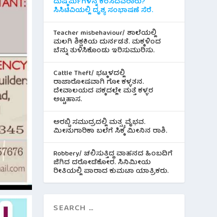
ದುಷ್ಕರ್ಮಿಗಳನ್ನ ಕರೆಸಿದವರಾರು?
ಸಿಸಿಟಿವಿಯಲ್ಲಿ ದೃಶ್ಯ ಸಂಭಾಷಣೆ ಸೆರೆ.
Teacher misbehaviour/ ಶಾಲೆಯಲ್ಲಿ
ಮಲಗಿ ಶಿಕ್ಷಕಿಯ ದುರ್ನಡತೆ. ಮಕ್ಕಳಿಂದ
ಬೆನ್ನು ತುಳಿಸಿಕೊಂಡು ಇರಿಸುಮುರಿಸು.
Cattle Theft/ ಭಟ್ಕಳದಲ್ಲಿ
ರಾಜಾರೋಷವಾಗಿ ಗೋ ಕಳ್ಳತನ.
ದೇವಾಲಯದ ಪಕ್ಕದಲ್ಲೇ ಮತ್ತೆ ಕಳ್ಳರ
ಅಟ್ಟಹಾಸ.
ಅರಬ್ಬಿ ಸಮುದ್ರದಲ್ಲಿ ಮತ್ಸ್ಯ ವೈಭವ.
ಮೀನುಗಾರಿಕಾ ಬಲೆಗೆ ಸಿಕ್ಕ ಮೀನಿನ‌ ರಾಶಿ.
Robbery/ ಚಲಿಸುತ್ತಿದ್ದ ವಾಹನದ ಹಿಂಬದಿಗೆ
ಜಿಗಿದ ದರೋಡೆಕೋರ. ಸಿನಿಮೀಯ
ರೀತಿಯಲ್ಲಿ ಪಾರಾದ ಕುಮಟಾ ಯಾತ್ರಿಕರು.