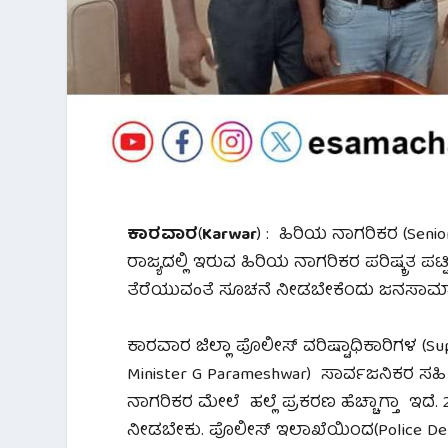
ಕಾರವಾರ
(
Karwar
) : ಹಿರಿಯ ನಾಗರಿಕರ (Sen
ರಾಜ್ಯದಲ್ಲಿ ಇರುವ ಹಿರಿಯ ನಾಗರಿಕರ ಪರಿಷ್ಕ್ರತ ಪ
ತೆರೆಯುವoತೆ ಸೂಚನೆ ನೀಡಬೇಕೆಂದು ಜನಸಾಮಾನ್ಯ
ಕಾರವಾರ ಜಿಲ್ಲಾ ಪೊಲೀಸ್ ವರಿಷ್ಟಾಧಿಕಾರಿಗಳ (
Minister G Parameshwar) ಸಾರ್ವಜನಿಕರ ಸಹಿ
ನಾಗರಿಕರ ಮೇಲೆ ಹಲ್ಲೆ ಪ್ರಕರಣ ಹೆಚ್ಚಾಗ್ತಾ ಇದ
ನೀಡಬೇಕು. ಪೊಲೀಸ್ ಇಲಾಖೆಯಿಂದ(Police Depar