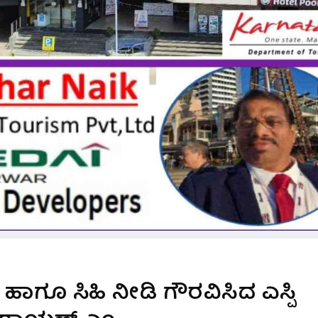
ಾಗೂ ಸಿಹಿ ನೀಡಿ ಗೌರವಿಸಿದ ಎಸ್ಪಿ