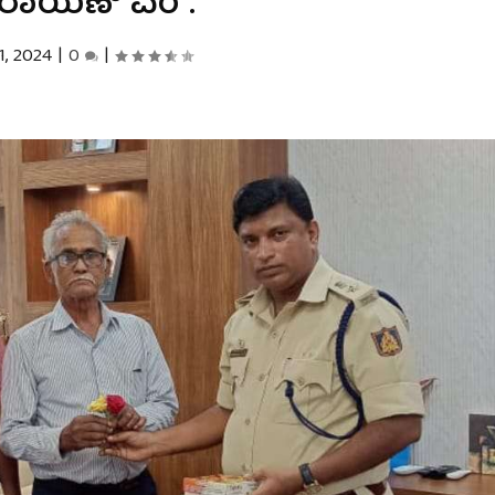
ರಾಯಣ್ ಎಂ .
1, 2024
|
0
|