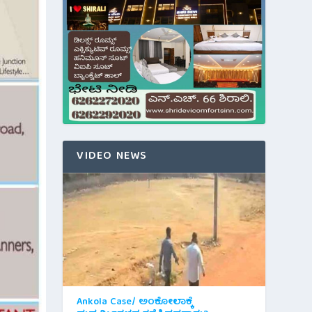
VIDEO NEWS
Ankola Case/ ಅಂಕೋಲಾಕ್ಕೆ