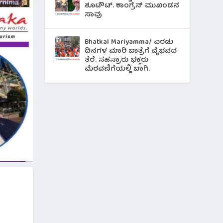
ಶೂಟೌಟ್‌. ಕಾಂಗ್ರೆಸ್ ಮುಖಂಡನ
ಸಾವು
Bhatkal Mariyamma/ ಎರಡು
ದಿನಗಳ ಮಾರಿ ಜಾತ್ರೆಗೆ ವೈಭವದ
ತೆರೆ. ಸಹಸ್ರಾರು ಭಕ್ತರು
ಮೆರವಣಿಗೆಯಲ್ಲಿ ಬಾಗಿ.