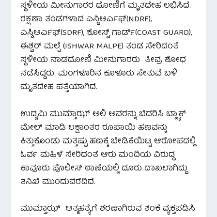
ಸ್ಥಳೀಯ ಮೀನುಗಾರರ ದೋಣಿಗೆ ಮೃತದೇಹ ಲಭಿಸಿದೆ.
ರಕ್ಷಣಾ ತಂಡಗಳಾದ ಎನ್ಡಿಆರ್ಎಫ್(NDRF),
ಎಸ್ಡಿಆರ್ಎಫ್(SDRF), ಕೋಸ್ಟ್ ಗಾರ್ಡ್(COAST GUARD),
ಈಶ್ವರ್ ಮಲ್ಪೆ (ISHWAR MALPE) ತಂಡ ಸೇರಿದಂತೆ
ಸ್ಥಳೀಯ ನಾಡದೋಣಿ ಮೀನುಗಾರರು ತೀವ್ರ ಶೋಧ
ನಡೆಸಿದ್ದರು. ಮಂಗಳೂರಿನ ಕೂಳೂರು ಸೇತುವೆ ಬಳಿ
ಮೃತದೇಹ ಪತ್ತೆಯಾಗಿದೆ.
ಉದ್ಯಮಿ ಮುಮ್ತಾಝ್ ಅಲಿ ಅವರನ್ನು ಬೆದರಿಸಿ ಬ್ಲ್ಯಾಕ್
ಮೇಲ್ ಮಾಡಿ ಲಕ್ಷಾಂತರ ರೂಪಾಯಿ ಹಣವನ್ನು
ಕಿತ್ತುಕೊಂಡು ಮತ್ತಷ್ಟು ಹಣಕ್ಕೆ ಬೇಡಿಕೆಯಿಟ್ಟ ಆರೋಪದಲ್ಲಿ
ಓರ್ವ ಮಹಿಳೆ ಸೇರಿದಂತೆ ಆರು ಮಂದಿಯ ವಿರುದ್ಧ
ಕಾವೂರು ಪೊಲೀಸ್ ಠಾಣೆಯಲ್ಲಿ ದೂರು ದಾಖಲಾಗಿದ್ದು
ತನಿಖೆ ಮುಂದುವರೆದಿದೆ.
ಮುಮ್ತಾಝ್ ಆತ್ಮಹತ್ಯೆಗೆ ಶರಣಾಗಿರುವ ಶಂಕೆ ವ್ಯಕ್ತಪಡಿಸಿ