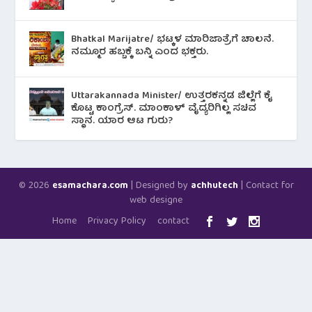
Bhatkal Marijatre/ ಭಟ್ಕಳ ಮಾರಿಜಾತ್ರೆಗೆ ಚಾಲನೆ.
ನಮ್ಮೂರ ಹಬ್ಬಕ್ಕೆ ಬನ್ನಿ ಎಂದ ಭಕ್ತರು.
Uttarakannada Minister/ ಉತ್ತರಕನ್ನಡ ಜಿಲ್ಲೆಗೆ ಕೈ
ಕೊಟ್ಟ ಕಾಂಗ್ರೆಸ್. ಮಾಂಕಾಳ್ ವೈದ್ಯರಿಗಿಲ್ಲ ಸಚಿವ
ಸ್ಥಾನ. ಯಾರ ಆಟ ಗುರು?
© 2026
| Designed by
| Contact for
esamachara.com
achhutech
web designe
Home
Privacy Policy
contact