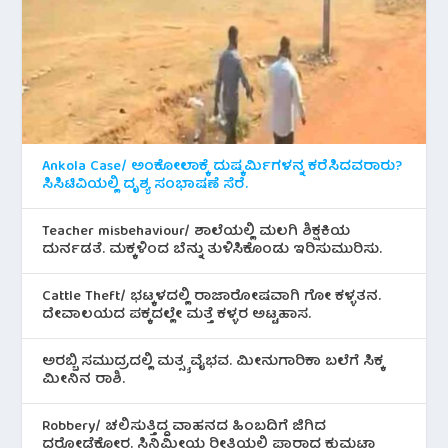
Ankola Case/ ಅಂಕೋಲಾಕ್ಕೆ ದುಷ್ಕರ್ಮಿಗಳನ್ನ ಕರೆಸಿದವರಾರು?
ಸಿಸಿಟಿವಿಯಲ್ಲಿ ದೃಶ್ಯ ಸಂಭಾಷಣೆ ಸೆರೆ.
Teacher misbehaviour/ ಶಾಲೆಯಲ್ಲಿ ಮಲಗಿ ಶಿಕ್ಷಕಿಯ
ದುರ್ನಡತೆ. ಮಕ್ಕಳಿಂದ ಬೆನ್ನು ತುಳಿಸಿಕೊಂಡು ಇರಿಸುಮುರಿಸು.
Cattle Theft/ ಭಟ್ಕಳದಲ್ಲಿ ರಾಜಾರೋಷವಾಗಿ ಗೋ ಕಳ್ಳತನ.
ದೇವಾಲಯದ ಪಕ್ಕದಲ್ಲೇ ಮತ್ತೆ ಕಳ್ಳರ ಅಟ್ಟಹಾಸ.
ಅರಬ್ಬಿ ಸಮುದ್ರದಲ್ಲಿ ಮತ್ಸ್ಯ ವೈಭವ. ಮೀನುಗಾರಿಕಾ ಬಲೆಗೆ ಸಿಕ್ಕ
ಮೀನಿನ‌ ರಾಶಿ.
Robbery/ ಚಲಿಸುತ್ತಿದ್ದ ವಾಹನದ ಹಿಂಬದಿಗೆ ಜಿಗಿದ
ದರೋಡೆಕೋರ. ಸಿನಿಮೀಯ ರೀತಿಯಲ್ಲಿ ಪಾರಾದ ಕುಮಟಾ