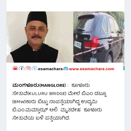
ಮಂಗಳೂರು
(
MANGLORE
) : ಕೂಳೂರು
ಸೇತುವೆ(KULURU BRIDGE) ಮೇಲೆ ಬಿಎಂ ಡಬ್ಲೂ
(BMW)ಕಾರು ಬಿಟ್ಟು ನಾಪತ್ತೆಯಾಗಿದ್ದ ಉದ್ಯಮಿ
ಬಿ.ಎಂ.‌ಮಮ್ತಾಝ್ ಅಲಿ ಮೃತದೇಹ ಕೂಳೂರು
ಸೇತುವೆಯ ಬಳಿ ಪತ್ತೆಯಾಗಿದೆ.