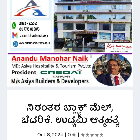
ನಿರಂತರ ಬ್ಲ್ಯಾಕ್ ಮೆಲ್,
ಬೆದರಿಕೆ. ಉದ್ಯಮಿ ಆತ್ಮಹತ್ಯೆ
Oct 8, 2024
|
0
|