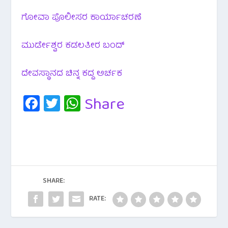
ಗೋವಾ ಪೊಲೀಸರ ಕಾರ್ಯಾಚರಣೆ
ಮುರ್ಡೇಶ್ವರ ಕಡಲತೀರ ಬಂದ್
ದೇವಸ್ಥಾನದ ಚಿನ್ನ ಕದ್ದ ಅರ್ಚಕ
Fa
T
W
Share
c
wi
h
e
tt
at
b
er
s
o
A
o
p
SHARE:
k
p
RATE: