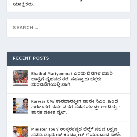
ಯಾತ್ರಿಕರು.
RECENT POSTS
Bhatkal Mariyamma/ ಎರಡು ದಿನಗಳ ಮಾರಿ
ಜಾತ್ರೆಗೆ ವೈಭವದ ತೆರೆ. ಸಹಸ್ರಾರು ಭಕ್ತರು
ಮೆರವಣಿಗೆಯಲ್ಲಿ ಬಾಗಿ.
Karwar CM/ ಕಾರವಾರಕ್ಕೀಗ ನಾನೇ ಸಿಎಂ. ಹಿಂದೆ
ಎರಡುವರೆ ವರ್ಷ ನನಗೆ ಸಚಿವ ಮಾಡ್ತೇ ಅಂದಿದ್ರು :
ಶಾಸಕ ಸತೀಶ ಸೈಲ್.
Minister Tour/ ಉತ್ತರಕನ್ನಡ ಜಿಲ್ಲೆಗೆ ಸಚಿವ ಲಕ್ಷ್ಮಣ
ಸವದಿ. ಡ್ಯಾಮೇಜ್ ಕಂಟ್ರೋಲ್ ಗೆ ಮುಂದಾದ ಡಿಕೆಶಿ.