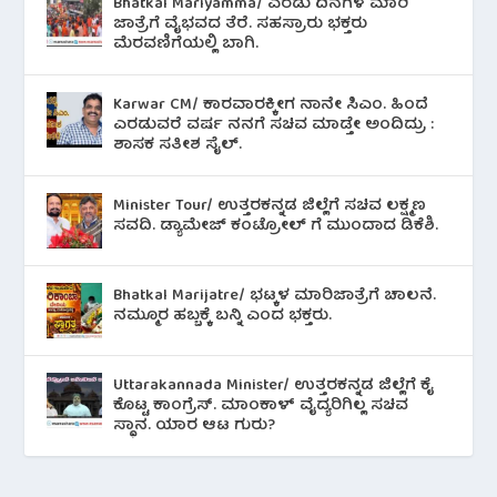
Bhatkal Mariyamma/ ಎರಡು ದಿನಗಳ ಮಾರಿ
ಜಾತ್ರೆಗೆ ವೈಭವದ ತೆರೆ. ಸಹಸ್ರಾರು ಭಕ್ತರು
ಮೆರವಣಿಗೆಯಲ್ಲಿ ಬಾಗಿ.
Karwar CM/ ಕಾರವಾರಕ್ಕೀಗ ನಾನೇ ಸಿಎಂ. ಹಿಂದೆ
ಎರಡುವರೆ ವರ್ಷ ನನಗೆ ಸಚಿವ ಮಾಡ್ತೇ ಅಂದಿದ್ರು :
ಶಾಸಕ ಸತೀಶ ಸೈಲ್.
Minister Tour/ ಉತ್ತರಕನ್ನಡ ಜಿಲ್ಲೆಗೆ ಸಚಿವ ಲಕ್ಷ್ಮಣ
ಸವದಿ. ಡ್ಯಾಮೇಜ್ ಕಂಟ್ರೋಲ್ ಗೆ ಮುಂದಾದ ಡಿಕೆಶಿ.
Bhatkal Marijatre/ ಭಟ್ಕಳ ಮಾರಿಜಾತ್ರೆಗೆ ಚಾಲನೆ.
ನಮ್ಮೂರ ಹಬ್ಬಕ್ಕೆ ಬನ್ನಿ ಎಂದ ಭಕ್ತರು.
Uttarakannada Minister/ ಉತ್ತರಕನ್ನಡ ಜಿಲ್ಲೆಗೆ ಕೈ
ಕೊಟ್ಟ ಕಾಂಗ್ರೆಸ್. ಮಾಂಕಾಳ್ ವೈದ್ಯರಿಗಿಲ್ಲ ಸಚಿವ
ಸ್ಥಾನ. ಯಾರ ಆಟ ಗುರು?