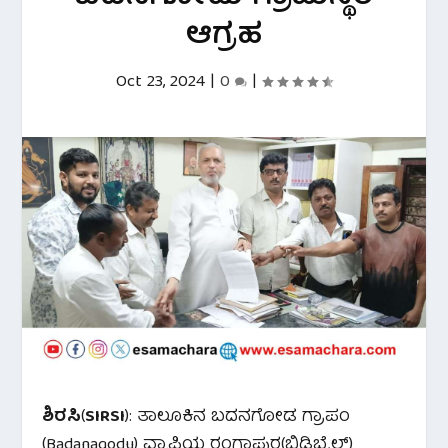
ಆಗ್ರಹ
Oct 23, 2024
|
0
|
ಶಿರಸಿ
(
SIRSI
): ತಾಲೂಕಿನ ಬದನಗೋಡ ಗ್ರಾಪಂ
(Badanagodu) ವ್ಯಾಪ್ತಿಯ ರಂಗಾಪುರ(ಬಿಡಿಬೈಲ್)