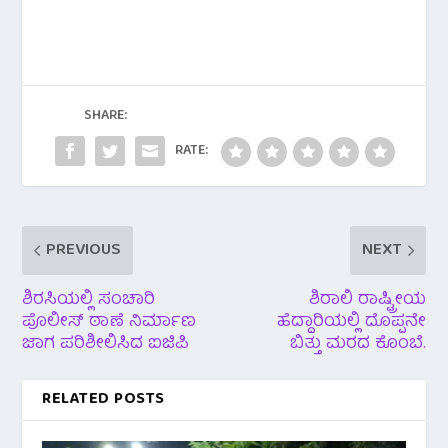
e
tt
at
b
er
s
o
A
o
p
SHARE:
k
p
RATE:
PREVIOUS
NEXT
ಶಿರಸಿಯಲ್ಲಿ ಸಂಚಾರಿ
ಶಿರಾಲಿ ರಾಷ್ಟ್ರೀಯ
ಪೊಲೀಸ್ ಠಾಣೆ ನಿರ್ಮಾಣ
ಹೆದ್ದಾರಿಯಲ್ಲಿ ದೊಪ್ಪನೇ
ಜಾಗ ಪರಿಶೀಲಿಸಿದ ಐಜಿಪಿ
ಬಿತ್ತು ಮರದ ಕೊಂಬೆ.
RELATED POSTS