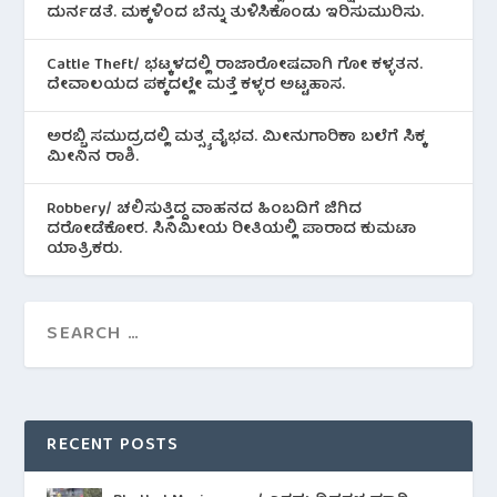
ದುರ್ನಡತೆ. ಮಕ್ಕಳಿಂದ ಬೆನ್ನು ತುಳಿಸಿಕೊಂಡು ಇರಿಸುಮುರಿಸು.
Cattle Theft/ ಭಟ್ಕಳದಲ್ಲಿ ರಾಜಾರೋಷವಾಗಿ ಗೋ ಕಳ್ಳತನ.
ದೇವಾಲಯದ ಪಕ್ಕದಲ್ಲೇ ಮತ್ತೆ ಕಳ್ಳರ ಅಟ್ಟಹಾಸ.
ಅರಬ್ಬಿ ಸಮುದ್ರದಲ್ಲಿ ಮತ್ಸ್ಯ ವೈಭವ. ಮೀನುಗಾರಿಕಾ ಬಲೆಗೆ ಸಿಕ್ಕ
ಮೀನಿನ‌ ರಾಶಿ.
Robbery/ ಚಲಿಸುತ್ತಿದ್ದ ವಾಹನದ ಹಿಂಬದಿಗೆ ಜಿಗಿದ
ದರೋಡೆಕೋರ. ಸಿನಿಮೀಯ ರೀತಿಯಲ್ಲಿ ಪಾರಾದ ಕುಮಟಾ
ಯಾತ್ರಿಕರು.
RECENT POSTS