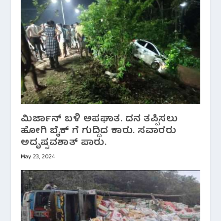
ಮಿರ್ಜಾನ್ ಬಳಿ ಅಪಘಾತ. ದನ ತಪ್ಪಿಸಲು
ಹೋಗಿ ಬೈಕ್ ಗೆ ಗುದ್ದಿದ ಕಾರು. ಸವಾರರು
ಅದೃಷ್ಟವಶಾತ್ ಪಾರು.
May 23, 2024