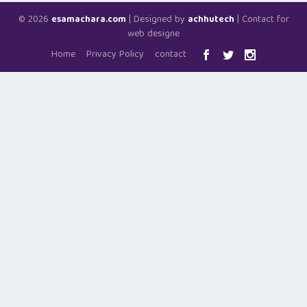
© 2026
| Designed by
| Contact for
esamachara.com
achhutech
web designe
Home
Privacy Policy
contact