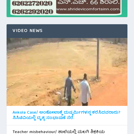
VIDEO NEWS
Ankola Case/ ಅಂಕೋಲಾಕ್ಕೆ ದುಷ್ಕರ್ಮಿಗಳನ್ನ ಕರೆಸಿದವರಾರು?
ಸಿಸಿಟಿವಿಯಲ್ಲಿ ದೃಶ್ಯ ಸಂಭಾಷಣೆ ಸೆರೆ.
Teacher misbehaviour/ ಶಾಲೆಯಲ್ಲಿ ಮಲಗಿ ಶಿಕ್ಷಕಿಯ