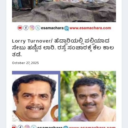
Lorry Turnover/ ಹೆದ್ದಾರಿಯಲ್ಲಿ ಪಲ್ಟಿಯಾದ
ಸೇಬು ಹಣ್ಣಿನ ಲಾರಿ. ರಸ್ತೆ ಸಂಚಾರಕ್ಕೆ ಕೆಲ ಕಾಲ
ತಡೆ.
October 27, 2025