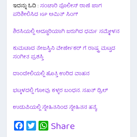
ಇದನ್ನು ಓದಿ :
ಸಂಚಾರಿ ಪೊಲೀಸ್ ಠಾಣೆ ಜಾಗ
ಪರಿಶೀಲಿಸಿದ IGP ಅಮಿತ್ ಸಿಂಗ್
ಶಿರಸಿಯಲ್ಲಿ ಅದ್ದೂರಿಯಾಗಿ ಜರುಗಿದ ಧರ್ಮ ಸಮ್ಮೇಳನ
ಕುಮಟಾದ ತೇಜಸ್ವಿನಿ ವೇರ್ಣೇಕರ್ ಗೆ ರಾಷ್ಟ್ರ ಮಟ್ಟದ
ಸಂಗೀತ ಪ್ರಶಸ್ತಿ
ದಾಂಡೇಲಿಯಲ್ಲಿ ಹೊತ್ತಿ ಉರಿದ ವಾಹನ
ಭಟ್ಕಳದಲ್ಲಿ ಗೋವು ಕಳ್ಳರ ಬಂಧನ. ಸಖತ್ ಡ್ರಿಲ್
ಉಡುಪಿಯಲ್ಲಿ ಸ್ನೇಹಿತನಿಂದ ಸ್ನೇಹಿತನ ಹತ್ಯೆ
Fa
T
W
Share
c
wi
h