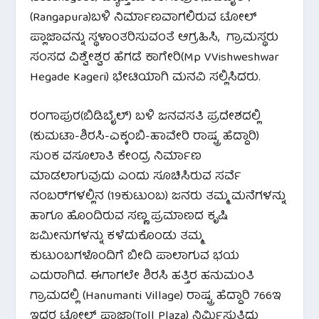
(Rangapura)ಬಳಿ ನಿರ್ಮಾಣವಾಗಲಿರುವ ಟೋಲ್
ಪ್ಲಾಜಾವನ್ನು ಸ್ಥಳಾಂತರಿಸುವಂತೆ ಆಗ್ರಹಿಸಿ, ಗ್ರಾಮಸ್ಥರು
ಸಂಸದ ವಿಶ್ವೇಶ್ವರ ಹೆಗಡೆ ಕಾಗೇರಿ(Mp VVishweshwar
Hegade Kageri) ಭೇಟಿಯಾಗಿ ಮನವಿ ಸಲ್ಲಿಸಿದರು.
ರಂಗಾಪುರ(ಬಿಡಿಬೈಲ್) ಬಳಿ ಜನವಸತಿ ಪ್ರದೇಶದಲ್ಲಿ
(ಕುಮಟಾ-ಶಿರಸಿ-ಎಕ್ಕಂಬಿ-ಹಾವೇರಿ ರಾಷ್ಟ್ರ ಹೆದ್ದಾರಿ)
ಸುಂಕ ವಸೂಲಾತಿ ಕೇಂದ್ರ ನಿರ್ಮಾಣ
ಮಾಡಲಾಗುವುದು ಎಂದು ಸೂಚಿಸಿರುವ ಸರ್ವೆ
ನಂಬರ್‌ಗಳಲ್ಲಿನ (19ಕುಟುಂಬ) ಜನರು ತಮ್ಮ ಮನೆಗಳನ್ನು
ಹಾಗೂ ಹೊಂದಿರುವ ಸಣ್ಣ ಪ್ರಮಾಣದ ಕೃಷಿ
ಜಮೀನುಗಳನ್ನು ಕಳೆದುಕೊಂಡು ತಮ್ಮ
ಕುಟುಂಬಗಳೊಂದಿಗೆ ಬೀದಿ ಪಾಲಾಗುವ ಭಯ
ಎದುರಾಗಿದೆ. ಈಗಾಗಲೇ ಶಿರಸಿ ಹತ್ತಿರ ಹನುಮಂತಿ
ಗ್ರಾಮದಲ್ಲಿ (Hanumanti Village) ರಾಷ್ಟ್ರ ಹೆದ್ದಾರಿ 766ಇ
ಇದರ ಟೋಲ್ ಪ್ಲಾಜಾ(Toll Plaza) ನಿರ್ಮಿಸುತ್ತಿದ್ದು