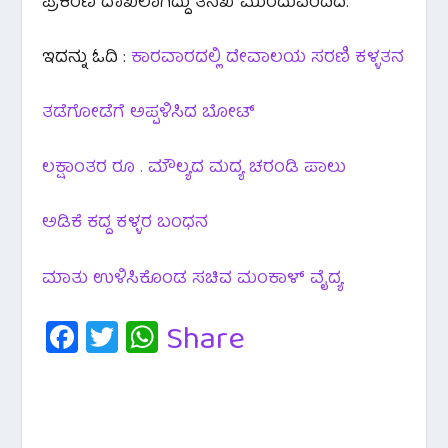
ಪ್ರಕರಣ ದಾಖಲಾಗಿದ್ದು ತನಿಖೆ ಮುಂದುವರಿದಿದೆ.
ಇದನ್ನು ಓದಿ :
ಕಾರವಾರದಲ್ಲಿ ದೇವಾಲಯ ಸರಣಿ ಕಳ್ಳತನ
ತಡೆಗೋಡೆಗೆ ಅಪ್ಪಳಿಸಿದ ಬೋಟ್
ಲಕ್ಷಾಂತರ ರೂ . ಮೌಲ್ಯದ ಮದ್ಯ ಚರಂಡಿ ಪಾಲು
ಅಡಿಕೆ ಕದ್ದ ಕಳ್ಳರ ಬಂಧನ
ಮಾತು ಉಳಿಸಿಕೊಂಡ ಸಚಿವ ಮಂಕಾಳ್ ವೈದ್ಯ
Fa
T
W
Share
c
wi
h
e
tt
at
b
er
s