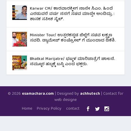
Karwar CM/ ಕಾರವಾರಕ್ಕೀಗ ನಾನೇ ಸಿಎಂ. ಹಿಂದೆ
ಎರಡುವರೆ ವರ್ಷ ನನಗೆ ಸಚಿವ ಮಾಡ್ತೇ ಅಂದಿದ್ರು :
ಶಾಸಕ ಸತೀಶ ಸೈಲ್.
Minister Tour/ ಉತ್ತರಕನ್ನಡ ಜಿಲ್ಲೆಗೆ ಸಚಿವ ಲಕ್ಷ್ಮಣ
ಸವದಿ. ಡ್ಯಾಮೇಜ್ ಕಂಟ್ರೋಲ್ ಗೆ ಮುಂದಾದ ಡಿಕೆಶಿ.
Bhatkal Marijatre/ ಭಟ್ಕಳ ಮಾರಿಜಾತ್ರೆಗೆ ಚಾಲನೆ.
ನಮ್ಮೂರ ಹಬ್ಬಕ್ಕೆ ಬನ್ನಿ ಎಂದ ಭಕ್ತರು.
© 2026
| Designed by
| Contact for
esamachara.com
achhutech
web designe
Home
Privacy Policy
contact