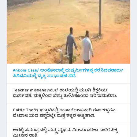
Ankola Case/ ಅಂಕೋಲಾಕ್ಕೆ ದುಷ್ಕರ್ಮಿಗಳನ್ನ ಕರೆಸಿದವರಾರು?
ಸಿಸಿಟಿವಿಯಲ್ಲಿ ದೃಶ್ಯ ಸಂಭಾಷಣೆ ಸೆರೆ.
Teacher misbehaviour/ ಶಾಲೆಯಲ್ಲಿ ಮಲಗಿ ಶಿಕ್ಷಕಿಯ
ದುರ್ನಡತೆ. ಮಕ್ಕಳಿಂದ ಬೆನ್ನು ತುಳಿಸಿಕೊಂಡು ಇರಿಸುಮುರಿಸು.
Cattle Theft/ ಭಟ್ಕಳದಲ್ಲಿ ರಾಜಾರೋಷವಾಗಿ ಗೋ ಕಳ್ಳತನ.
ದೇವಾಲಯದ ಪಕ್ಕದಲ್ಲೇ ಮತ್ತೆ ಕಳ್ಳರ ಅಟ್ಟಹಾಸ.
ಅರಬ್ಬಿ ಸಮುದ್ರದಲ್ಲಿ ಮತ್ಸ್ಯ ವೈಭವ. ಮೀನುಗಾರಿಕಾ ಬಲೆಗೆ ಸಿಕ್ಕ
ಮೀನಿನ‌ ರಾಶಿ.