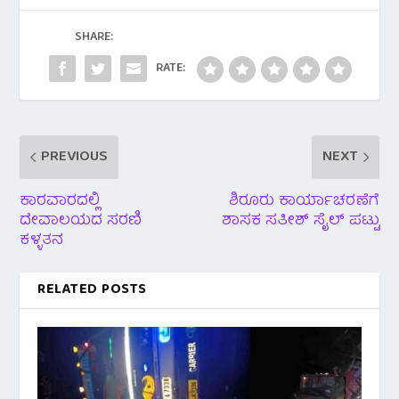
o
A
o
p
SHARE:
k
p
RATE:
PREVIOUS
NEXT
ಕಾರವಾರದಲ್ಲಿ
ಶಿರೂರು ಕಾರ್ಯಾಚರಣೆಗೆ
ದೇವಾಲಯದ ಸರಣಿ
ಶಾಸಕ ಸತೀಶ್ ಸೈಲ್ ಪಟ್ಟು
ಕಳ್ಳತನ
RELATED POSTS