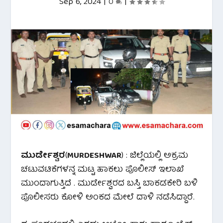
Sep 6, 2024
|
0
|
ಮುರ್ಡೇಶ್ವರ
(
MURDESHWAR
) : ಜಿಲ್ಲೆಯಲ್ಲಿ ಅಕ್ರಮ
ಚಟುವಟಿಕೆಗಳನ್ನ ಮಟ್ಟ ಹಾಕಲು ಪೊಲೀಸ್ ಇಲಾಖೆ
ಮುಂದಾಗುತ್ತಿದೆ . ಮುರ್ಡೇಶ್ವರದ ಬಸ್ತಿ ಬಾಕಡಕೇರಿ ಬಳಿ
ಪೊಲೀಸರು ಕೋಳಿ ಅಂಕದ ಮೇಲೆ ದಾಳಿ ನಡೆಸಿದ್ದಾರೆ.