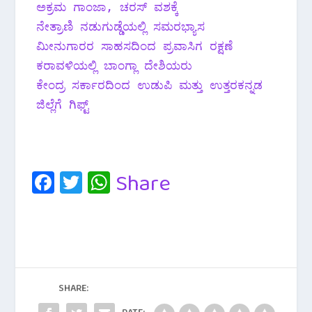
ಅಕ್ರಮ ಗಾಂಜಾ, ಚರಸ್ ವಶಕ್ಕೆ 
ನೇತ್ರಾಣಿ ನಡುಗುಡ್ಡೆಯಲ್ಲಿ ಸಮರಭ್ಯಾಸ 
ಮೀನುಗಾರರ ಸಾಹಸದಿಂದ ಪ್ರವಾಸಿಗ ರಕ್ಷಣೆ 
ಕರಾವಳಿಯಲ್ಲಿ ಬಾಂಗ್ಲಾ ದೇಶಿಯರು 
ಕೇಂದ್ರ ಸರ್ಕಾರದಿಂದ ಉಡುಪಿ ಮತ್ತು ಉತ್ತರಕನ್ನಡ 
ಜಿಲ್ಲೆಗೆ ಗಿಫ್ಟ್ 
Fa
T
W
Share
c
wi
h
e
tt
at
b
er
s
o
A
o
p
SHARE: