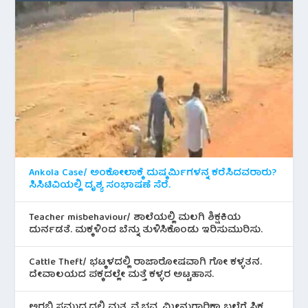
Ankola Case/ ಅಂಕೋಲಾಕ್ಕೆ ದುಷ್ಕರ್ಮಿಗಳನ್ನ ಕರೆಸಿದವರಾರು?
ಸಿಸಿಟಿವಿಯಲ್ಲಿ ದೃಶ್ಯ ಸಂಭಾಷಣೆ ಸೆರೆ.
Teacher misbehaviour/ ಶಾಲೆಯಲ್ಲಿ ಮಲಗಿ ಶಿಕ್ಷಕಿಯ
ದುರ್ನಡತೆ. ಮಕ್ಕಳಿಂದ ಬೆನ್ನು ತುಳಿಸಿಕೊಂಡು ಇರಿಸುಮುರಿಸು.
Cattle Theft/ ಭಟ್ಕಳದಲ್ಲಿ ರಾಜಾರೋಷವಾಗಿ ಗೋ ಕಳ್ಳತನ.
ದೇವಾಲಯದ ಪಕ್ಕದಲ್ಲೇ ಮತ್ತೆ ಕಳ್ಳರ ಅಟ್ಟಹಾಸ.
ಅರಬ್ಬಿ ಸಮುದ್ರದಲ್ಲಿ ಮತ್ಸ್ಯ ವೈಭವ. ಮೀನುಗಾರಿಕಾ ಬಲೆಗೆ ಸಿಕ್ಕ