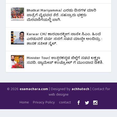
Bhatkal Mariyamma/ ಎರಡು ದಿನಗಳ ಮಾರಿ
ಜಾತ್ರೆಗೆ ವೈಭವದ ತೆರೆ. ಸಹಸ್ರಾರು ಭಕ್ತರು
ಮೆರವಣಿಗೆಯಲ್ಲಿ ಬಾಗಿ.
Karwar CM/ ಕಾರವಾರಕ್ಕೀಗ ನಾನೇ ಸಿಎಂ. ಹಿಂದೆ
ಎರಡುವರೆ ವರ್ಷ ನನಗೆ ಸಚಿವ ಮಾಡ್ತೇ ಅಂದಿದ್ರು :
ಶಾಸಕ ಸತೀಶ ಸೈಲ್.
Minister Tour/ ಉತ್ತರಕನ್ನಡ ಜಿಲ್ಲೆಗೆ ಸಚಿವ ಲಕ್ಷ್ಮಣ
ಸವದಿ. ಡ್ಯಾಮೇಜ್ ಕಂಟ್ರೋಲ್ ಗೆ ಮುಂದಾದ ಡಿಕೆಶಿ.
© 2026
| Designed by
| Contact for
esamachara.com
achhutech
web designe
Home
Privacy Policy
contact