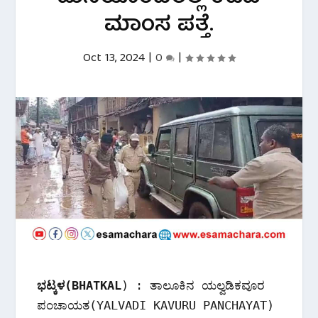
ಮಾಂಸ ಪತ್ತೆ.
Oct 13, 2024
|
0
|
ಭಟ್ಕಳ(BHATKAL
) : ತಾಲೂಕಿನ ಯಲ್ವಡಿಕವೂರ 
ಪಂಚಾಯತ(YALVADI KAVURU PANCHAYAT) 