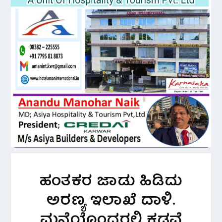
ಹಂತಕರ ಜಾಡು ಹಿಡಿದು
ಅರಣ್ಯ ಇಲಾಖೆ ದಾಳಿ.
ಮನೆಯೊಂದರಲ್ಲಿ ಕಡವೆ